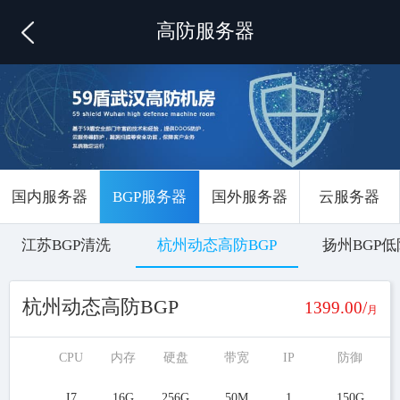
高防服务器
国内服务器
BGP服务器
国外服务器
云服务器
江苏BGP清洗
杭州动态高防BGP
扬州BGP低
杭州动态高防BGP
1399.00/
月
CPU
内存
硬盘
带宽
IP
防御
I7
16G
256G
50M
1
150G