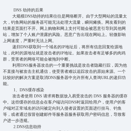
DNS 劫持的后果
大规模DNS劫持的结果往往是网络断开。由于大型网站的流量太
大，钓鱼网站的服务器可能无法处理大流量，瞬间瘫痪。网友看到的
结果是页面打不开。网上购物和网上支付可能会被恶意引导到其他网
站，增加了个人账户泄露的风险。恶意广告出现在网站上。轻微影响
上网速度，严重时无法上网。
递归DNS获取到一个域名的IP地址后，将所有信息回复给源地
址，此时的源地址就是攻击者的IP地址。如果攻击者有足够多的肉鸡
群，受害者的网络可能会被拖到中断。
利用DNS服务器攻击的一个重要挑战是攻击者隐藏行踪，因为他
不直接与被攻击主机通信，使受害者难以追踪攻击的原始来源。一个
比较好的解决方案是取消DNS服务器中允许所有人查询URL的递归功
能。
1、DNS缓存感染
攻击者使用 DNS 请求将数据放入易受攻击的 DNS 服务器的缓存
中。这些缓存的信息会在客户端访问DNS时返回给用户，使用户的客
户端对正常域名的访问被定向到入侵者设置的页面进行挂马、钓鱼
等，或者通过假冒创建邮件等服务器服务获取用户密码信息，导致客
户进一步违规。
2.DNS信息劫持