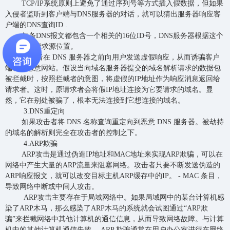
TCP/IP系统原则上避免了通过序列号等方式插入假数据，但如果
入侵者监听到客户端与DNS服务器的对话，就可以猜出服务器响应客
户端的DNS查询ID .
每条DNS报文都包含一个相关的16位ID号，DNS服务器根据这个
ID号获取请求源位置。
攻击者在 DNS 服务器之前向用户发送虚假响应，从而诱骗客户
端访问恶意网站。假设当向域名服务器提交的域名解析请求的数据包
被拦截时，按照拦截者的意图，将虚假的IP地址作为响应消息返回给
请求者。这时，原请求者会将假IP地址连接为它要请求的域名。显
然，它在别处被骗了，根本无法连接到它想连接的域名。
3.DNS重定向
如果攻击者将 DNS 名称查询重定向到恶意 DNS 服务器。被劫持
的域名的解析则完全在攻击者的控制之下。
4.ARP欺骗
ARP攻击是通过伪造IP地址和MAC地址来实现ARP欺骗，可以在
网络中产生大量的ARP流量来阻塞网络。攻击者只要不断发送伪造的
ARP响应报文，就可以改变目标主机ARP缓存中的IP。 - MAC 条目，
导致网络中断或中间人攻击。
ARP攻击主要存在于局域网络中。如果局域网中的某台计算机感
染了ARP木马，那么感染了ARP木马的系统就会试图通过“ARP欺
骗”来拦截网络中其他计算机的通信信息，从而导致网络故障。与计算
机中的其他计算机通信失败。 ARP 欺骗通常在用户办公室进行在网络